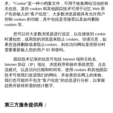
术。“Cookie”是一种小档案文件，可用于收集网站活动的有
关信息。某些 cookies 和其他跟踪技术可用于记忆 Web 用
户先前输入的“客户信息”。大多数浏览器都具有允许用户
控制 cookies 的功能，其中包括是否接受以及如何删除
cookies 等。
您可以对大多数浏览器进行设定，以在接收到 cookie
时通知您，或用您的浏览器来阻止 cookies。但请注意，如
果您选择删除或者阻止cookies，则在访问网站某些部分时
需要重新输入您的用户 ID 和密码。
跟踪技术记录的信息可包括 Internet 域和主机名、
Internet 协议（IP）地址、浏览程序和操作系统类型、点击
流模式、以及访问日期和时间等。使用 cookies 和其他跟踪
技术可使我们改进我们的网站，并改善您在网上的体验。
我们也可能对不包含“客户信息”的信息进行分析，以掌握
趋势并获得所需的统计数字。
第三方服务提供商：